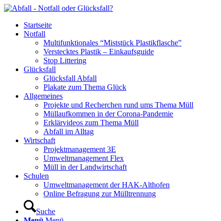
Startseite
Notfall
Multifunktionales “Miststück Plastikflasche”
Verstecktes Plastik – Einkaufsguide
Stop Littering
Glücksfall
Glücksfall Abfall
Plakate zum Thema Glück
Allgemeines
Projekte und Recherchen rund ums Thema Müll
Müllaufkommen in der Corona-Pandemie
Erklärvideos zum Thema Müll
Abfall im Alltag
Wirtschaft
Projektmanagement 3E
Umweltmanagement Flex
Müll in der Landwirtschaft
Schulen
Umweltmanagement der HAK-Althofen
Online Befragung zur Mülltrennung
Suche
Menü
Menü